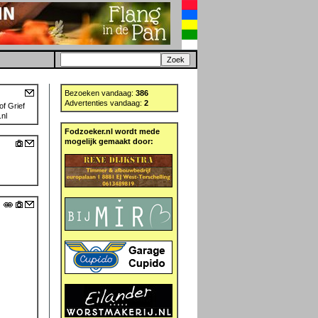
Bezoeken vandaag:
386
Advertenties vandaag:
2
f Grief
nl
Fodzoeker.nl wordt mede
mogelijk gemaakt door: