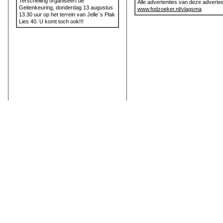
Terschelling organiseert de
Alle advertenties van deze advertee
Geitenkeuring, donderdag 13 augustus
www.fodzoeker.nl/vlagsma
13.30 uur op het terrein van Jelle`s Plak
Lies 40. U komt toch ook!!!