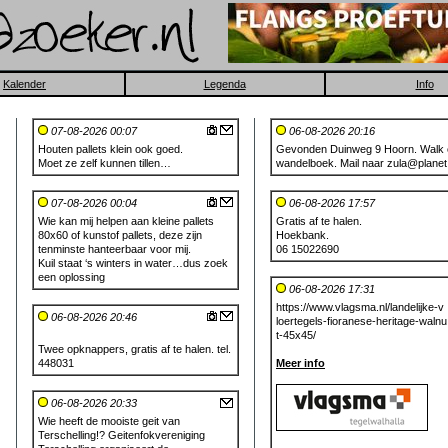
Kalender
Legenda
Info
07-08-2026 00:07
06-08-2026 20:16
Houten pallets klein ook goed.
Gevonden Duinweg 9 Hoorn. Walk o
Moet ze zelf kunnen tillen…
wandelboek. Mail naar zula@planet.
07-08-2026 00:04
06-08-2026 17:57
Wie kan mij helpen aan kleine pallets
Gratis af te halen.
80x60 of kunstof pallets, deze zijn
Hoekbank.
tenminste hanteerbaar voor mij.
06 15022690
Kuil staat ‘s winters in water…dus zoek
een oplossing
06-08-2026 17:31
https://www.vlagsma.nl/landelijke-v
06-08-2026 20:46
loertegels-fioranese-heritage-walnu
t-45x45/
Twee opknappers, gratis af te halen. tel.
448031
Meer info
06-08-2026 20:33
Wie heeft de mooiste geit van
Terschelling!? Geitenfokvereniging