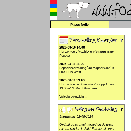
Plaats fodje
2026-08-10 14:00
Horizontoer; Muziek- en (straat)theater
Festival
2026-08-11 11:00
Poppenvoorstelling `de Mopperkont` in
Ons Huis West
2026-08-11 13:00
Horizontoer – Bovenste Knoopje Open
13.00u-13.30u | Bibliotheek
Volledig overzicht ...
Startdatum: 02-08-2026
Ondanks het stookverbod en de grote
natuurbranden in Zuid-Europa zijn veel