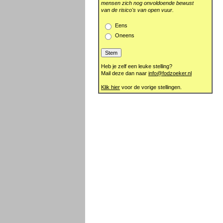
mensen zich nog onvoldoende bewust
van de risico's van open vuur.
Eens
Oneens
Heb je zelf een leuke stelling?
Mail deze dan naar
info@fodzoeker.nl
Klik hier
voor de vorige stellingen.